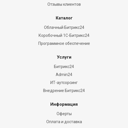
and
Отзывы клиентов
complicated
performs
Каталог
reddit
Облачный Битрикс24
www.luxurywatch.to
Коробочный 1С-Битрикс24
frequently
empower
Программное обеспечение
great
the
Услуги
watchmaking
Битрикс24
arena
Admin24
lifestyle.
ИТ-аутсорсинг
an
Внедрение Битрикс24
advanced
https://www.movadowatches.to/
Информация
manufacturer
from
Оферты
switzerland.
Оплата и доставка
vape