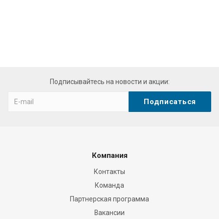
replicas
relojes
forum
was
hard
at
superior
Подписывайтесь на новости и акции:
quality
not
to
mention
solutions.
this
Компания
is
Контакты
certainly
Команда
loaded
with
Партнерская программа
simple
Вакансии