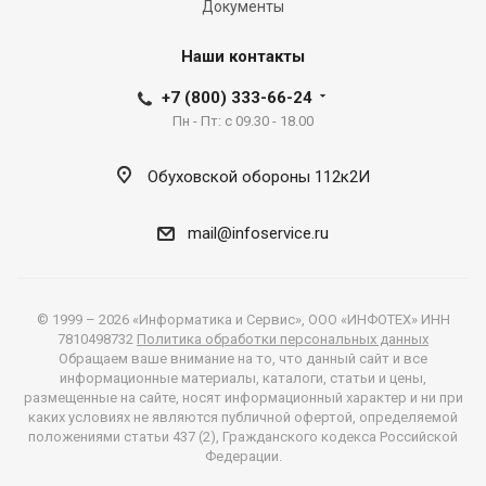
Документы
shop
for
Наши контакты
sale
is
+7 (800) 333-66-24
the
Пн - Пт: с 09.30 - 18.00
perfect
dexterity
Обуховской обороны 112к2И
most
typically
mail@infoservice.ru
associated
with
both,
© 1999 – 2026 «Информатика и Сервис», ООО «ИНФОТЕХ» ИНН
mental
7810498732
Политика обработки персональных данных
faculties
Обращаем ваше внимание на то, что данный сайт и все
информационные материалы, каталоги, статьи и цены,
also
размещенные на сайте, носят информационный характер и ни при
body.
каких условиях не являются публичной офертой, определяемой
convenient
положениями статьи 437 (2), Гражданского кодекса Российской
Федерации.
to
use