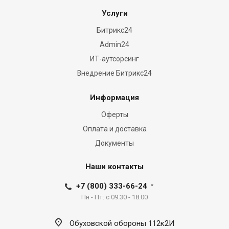
great
the
Услуги
watchmaking
Битрикс24
arena
Admin24
lifestyle.
ИТ-аутсорсинг
an
Внедрение Битрикс24
advanced
https://www.movadowatches.to/
Информация
manufacturer
from
Оферты
switzerland.
Оплата и доставка
vape
Документы
shop
for
Наши контакты
sale
is
+7 (800) 333-66-24
the
Пн - Пт: с 09.30 - 18.00
perfect
dexterity
Обуховской обороны 112к2И