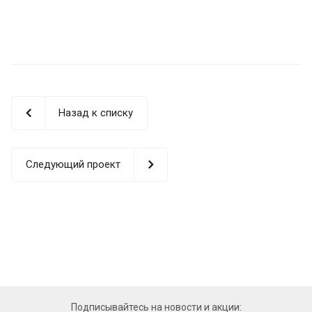
Назад к списку
Следующий проект
replicas
relojes
forum
was
hard
at
superior
Подписывайтесь на новости и акции: