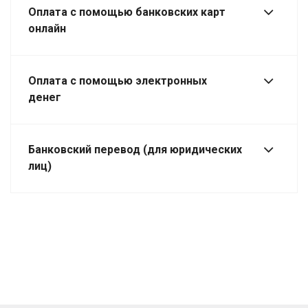
Оплата с помощью банковских карт
онлайн
Оплата с помощью электронных
денег
Банковский перевод (для юридических
лиц)
luxury
swiss
straight
from
the
source