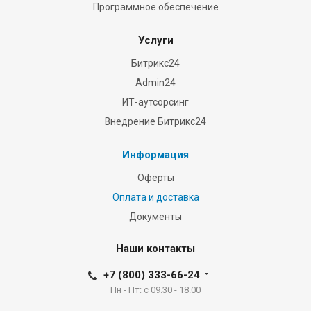
Программное обеспечение
ideal
example
Услуги
of
Битрикс24
magnificence
and
Admin24
type.
ИТ-аутсорсинг
compared
Внедрение Битрикс24
to
various
Информация
other
Оферты
brandnames
https://replicafendiwatches.com
Оплата и доставка
reddit
Документы
contains
a
Наши контакты
large
+7 (800) 333-66-24
reputation.
Пн - Пт: с 09.30 - 18.00
replicabvlgariwatches.com