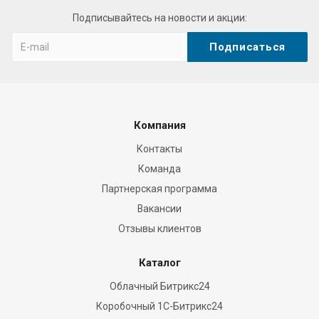
online
Подписывайтесь на новости и акции:
store.
high
quality
and
cheap
pop
Компания
over
to
Контакты
this
Команда
website
Партнерская программа
for
Вакансии
sale.
Отзывы клиентов
best
https://www.vapesshop.pl/
Каталог
vape
kopen
Облачный Битрикс24
is
Коробочный 1С-Битрикс24
the