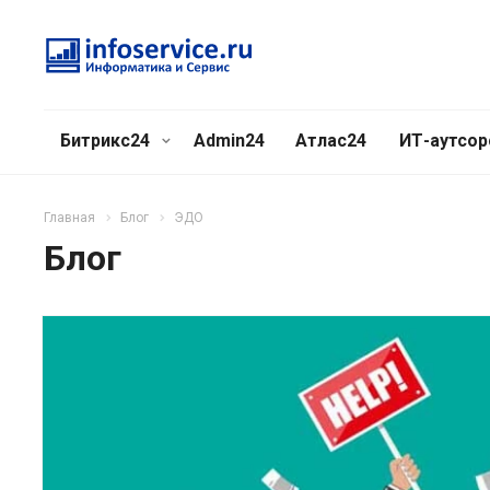
Битрикс24
Admin24
Атлас24
ИТ-аутсор
Главная
Блог
ЭДО
Блог