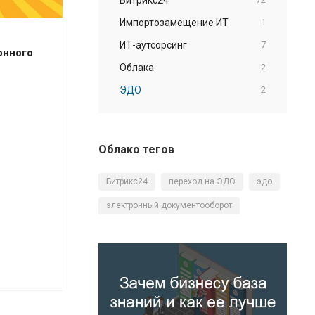
Импортозамещение ИТ
1
ИТ-аутсорсинг
7
онного
Облака
2
ЭДО
2
Облако тегов
Битрикс24
переход на ЭДО
эдо
электронный документооборот