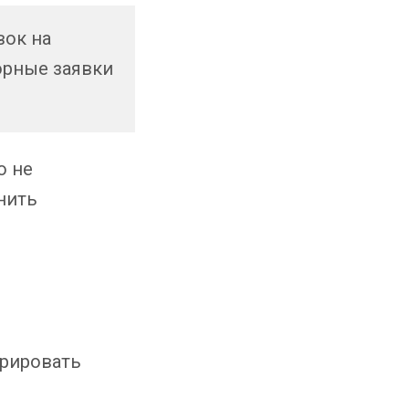
вок на
орные заявки
о не
нить
урировать