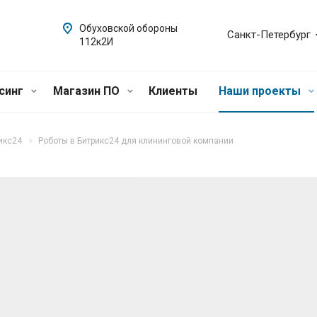
Обуховской обороны
Санкт-Петербург
112к2И
синг
Магазин ПО
Клиенты
Наши проекты
икс24
Роботы в Битрикс24 для клининговой компании