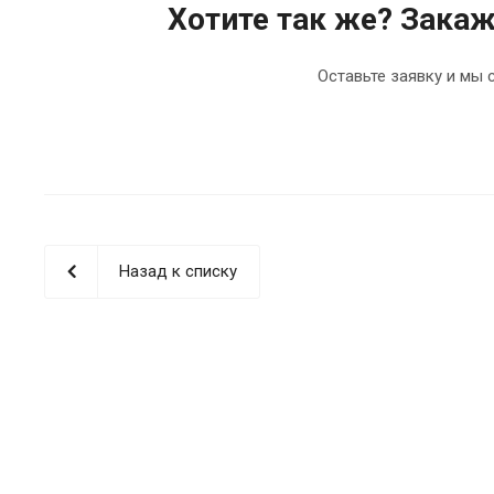
Хотите так же? Зака
Оставьте заявку и мы 
Назад к списку
replicas
relojes
forum
was
hard
at