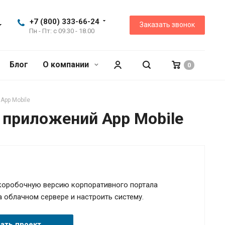
+7 (800) 333-66-24
Заказать звонок
Пн - Пт: с 09.30 - 18.00
Блог
О компании
0
App Mobile
 приложений App Mobile
коробочную версию корпоративного портала
а облачном сервере и настроить систему.
зать проект