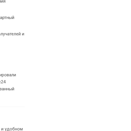
ния
дартный
олучателей и
тировали
с24
ованный
м и удобном