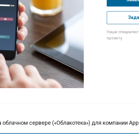
Зада
Наши специалис
проекту
а облачном сервере («Облакотека») для компании App 