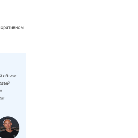
рпоративном
ий объем
ервый
е
ем