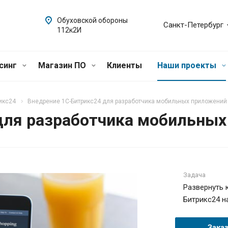
Обуховской обороны
Санкт-Петербург
112к2И
синг
Магазин ПО
Клиенты
Наши проекты
икс24
Внедрение 1С-Битрикс24 для разработчика мобильных приложений 
для разработчика мобильных
Задача
Развернуть 
Битрикс24 н
Зака