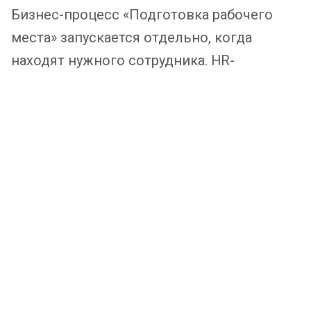
Бизнес-процесс «Подготовка рабочего
места» запускается отдельно, когда
находят нужного сотрудника. HR-
менеджер заполняет форму, указывает
информацию по новому сотруднику,
необходимое ПО и оснащение рабочего
места — ит--отдел получает задачу,
подготавливает оборудование и создает
учетную запись в Active Directory. Доступ в
другие рабочие систему сотрудник
запрашивает самостоятельно.
Менеджер заполняет форму, указывает
ответственных и Фамилию и Имя