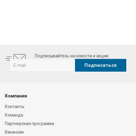
swiss made
visit this website
. the imaginative atmosphere caus
Подписывайтесь на новости и акции:
Компания
Контакты
Команда
Партнерская программа
Вакансии