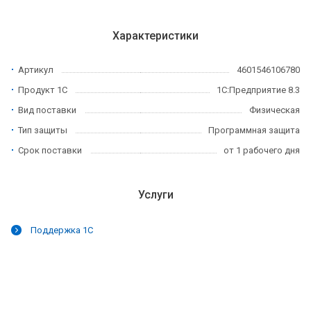
Характеристики
Артикул
4601546106780
Продукт 1С
1С:Предприятие 8.3
Вид поставки
Физическая
Тип защиты
Программная защита
Срок поставки
от 1 рабочего дня
Услуги
Поддержка 1С
et skincare. compared, best
helpful resources
increase is truly authe