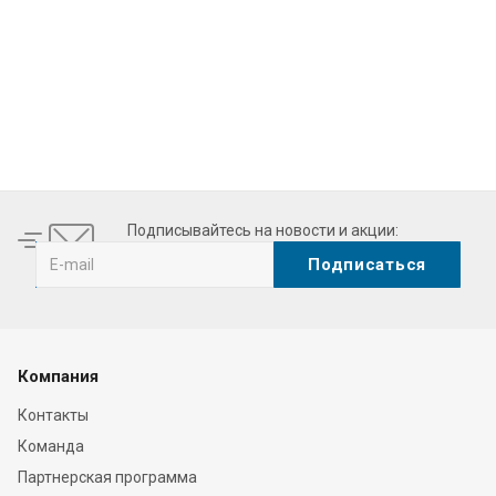
esbuy.com
are likely to be fabulous skillset and exquisite combinat
Подписывайтесь на новости и акции:
Компания
Контакты
Команда
Партнерская программа