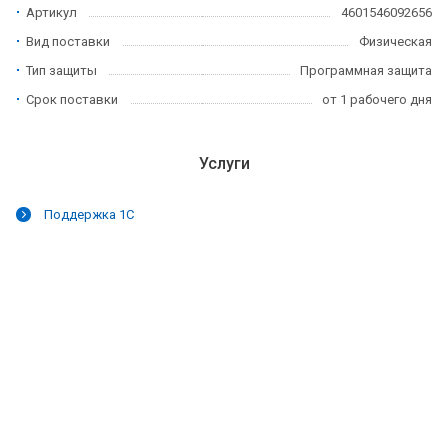
Артикул
4601546092656
Вид поставки
Физическая
Тип защиты
Программная защита
Срок поставки
от 1 рабочего дня
Услуги
Поддержка 1С
akes the best
https://it.upscalerolex.to/
distinct. luxury
https://www.