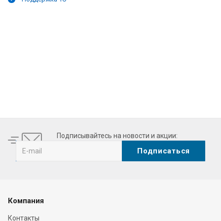
akes the best
https://it.upscalerolex.to/
distinct. luxury
https://www.
Подписывайтесь на новости и акции:
Компания
Контакты