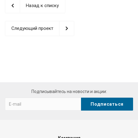
Назад к списку
Следующий проект
replicas
relojes
forum
was
hard
at
superior
Подписывайтесь на новости и акции:
quality
not
to
mention
solutions.
this