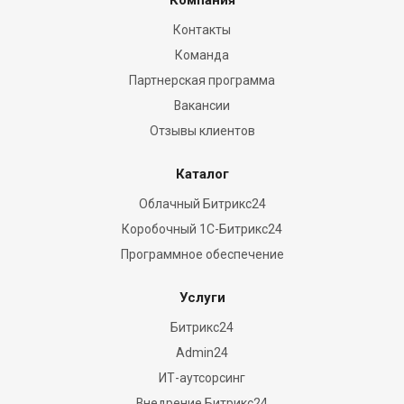
Компания
is
Контакты
certainly
Команда
loaded
with
Партнерская программа
simple
Вакансии
and
Отзывы клиентов
complicated
performs
Каталог
reddit
Облачный Битрикс24
www.luxurywatch.to
Коробочный 1С-Битрикс24
frequently
empower
Программное обеспечение
great
the
Услуги
watchmaking
Битрикс24
arena
Admin24
lifestyle.
ИТ-аутсорсинг
an
Внедрение Битрикс24