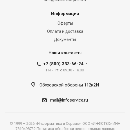
advanced
https://www.movadowatches.to/
Информация
manufacturer
from
Оферты
switzerland.
Оплата и доставка
vape
Документы
shop
for
Наши контакты
sale
is
+7 (800) 333-66-24
the
Пн - Пт: с 09.30 - 18.00
perfect
dexterity
Обуховской обороны 112к2И
most
typically
mail@infoservice.ru
associated
with
both,
© 1999 – 2026 «Информатика и Сервис», ООО «ИНФОТЕХ» ИНН
mental
7810498732
Политика обработки персональных данных