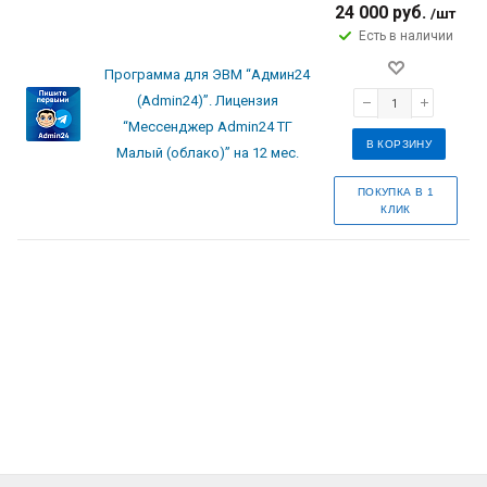
24 000 руб.
/шт
Есть в наличии
Программа для ЭВМ “Админ24
(Admin24)”. Лицензия
“Мессенджер Admin24 ТГ
В КОРЗИНУ
Малый (облако)” на 12 мес.
ПОКУПКА В 1
КЛИК
esbuy.com
are likely to be fabulous skillset and exquisite combinat