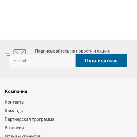
akes the best
https://it.upscalerolex.to/
distinct. luxury
https://www.
Подписывайтесь на новости и акции:
Компания
Контакты
Команда
Партнерская программа
Вакансии
Отзывы клиентов