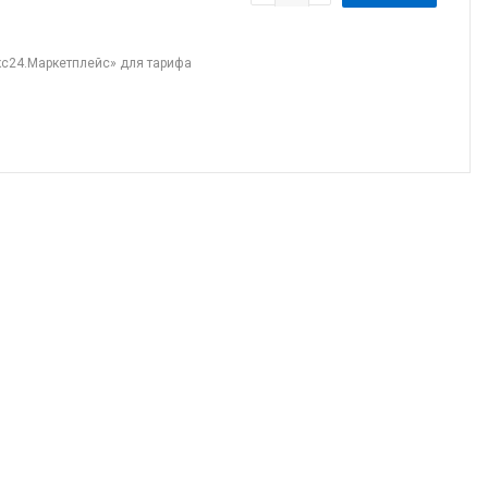
кс24.Маркетплейс» для тарифа
ay facets.