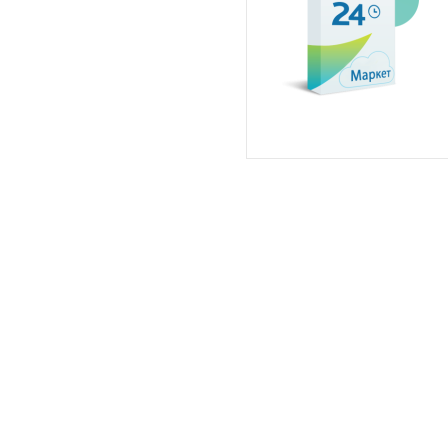
traight into the cutting-edge substances.
my website
usa received a 