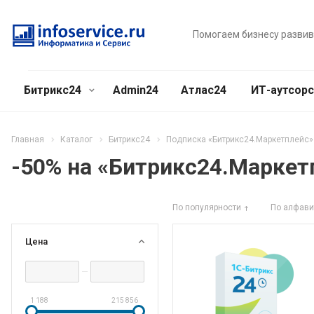
Помогаем бизнесу разви
Битрикс24
Admin24
Атлас24
ИТ-аутсор
Главная
Каталог
Битрикс24
Подписка «Битрикс24.Маркетплейс»
-50% на «Битрикс24.Маркет
По популярности
По алфави
Цена
1 188
215 856