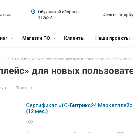
Обуховской обороны
Санкт-Петербу
ваться
112к2И
синг
Магазин ПО
Клиенты
Наши проекты
-50% на «Битрикс24.Маркетплейс» для новых пользователей облачного Б
плейс» для новых пользоват
ту
По цене
Сертификат «1С-Битрикс24 Маркетплейс»
(12 мес.)