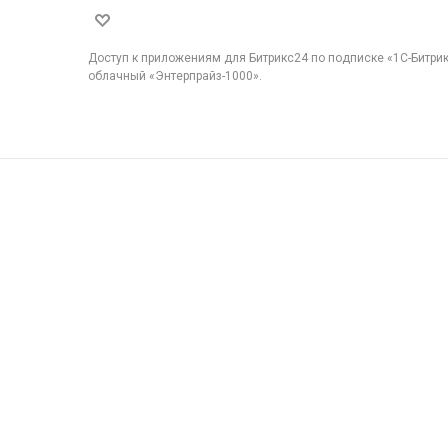
Доступ к приложениям для Битрикс24 по подписке «1С-Битри
облачный «Энтерпрайз-1000».
new unique neoclassical technique, plus also back into the current d