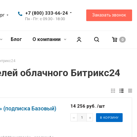
+7 (800) 333-66-24
рг
Заказать звонок
Пн - Пт: с 09.30 - 18.00
Блог
О компании
0
итрикс24
елей облачного Битрикс24
14 256 руб. /шт
 (подписка Базовый)
В КОРЗИНУ