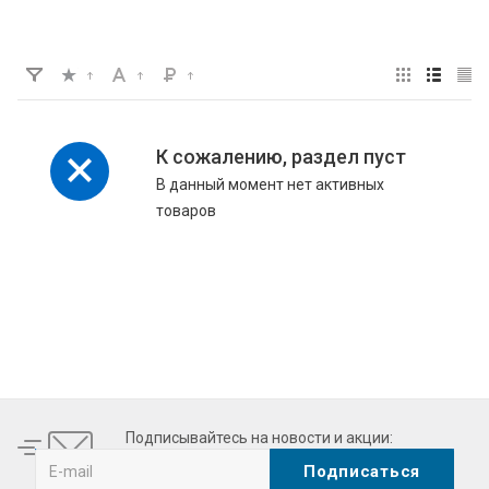
К сожалению, раздел пуст
В данный момент нет активных
товаров
 more often heavy-duty. perfect
clean factory
with quality. best swiss
Подписывайтесь на новости и акции: