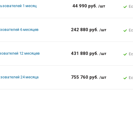
44 990 руб.
льзователей 1 месяц
/шт
Ес
242 880 руб.
ьзователей 6 месяцев
/шт
Ес
431 880 руб.
зователей 12 месяцев
/шт
Ес
755 760 руб.
ьзователей 24 месяца
/шт
Ес
new unique neoclassical technique, plus also back into the current d