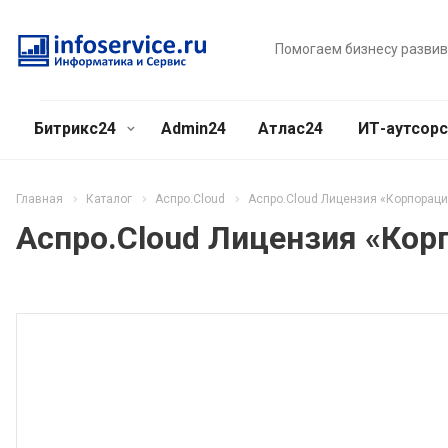
Помогаем бизнесу разви
Битрикс24
Admin24
Атлас24
ИТ-аутсор
Главная
Каталог
Аспро.Cloud
Аспро.Cloud Лицензия «Корпораци
Аспро.Cloud Лицензия «Кор