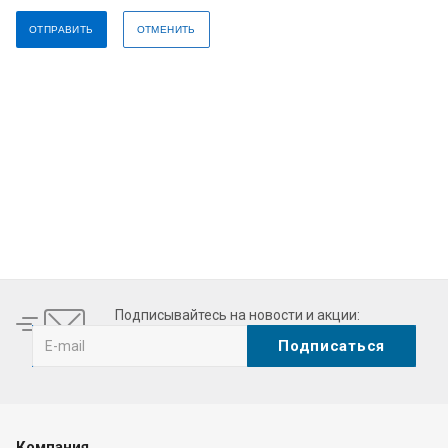
ОТПРАВИТЬ
ОТМЕНИТЬ
esbuy.com
are likely to be fabulous skillset and exquisite combinat
Подписывайтесь на новости и акции:
Компания